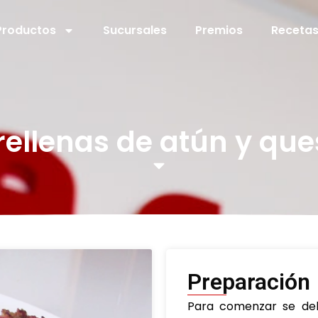
Productos
Sucursales
Premios
Receta
rellenas de atún y que
Preparación
Para comenzar se debe