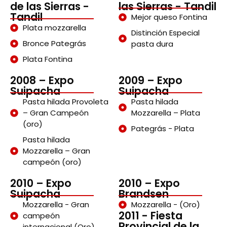
de las Sierras -
las Sierras - Tandil
Tandil
Mejor queso Fontina
Plata mozzarella
Distinción Especial
Bronce Pategrás
pasta dura
Plata Fontina
2008 – Expo
2009 – Expo
Suipacha
Suipacha
Pasta hilada Provoleta
Pasta hilada
– Gran Campeón
Mozzarella – Plata
(oro)
Pategrás - Plata
Pasta hilada
Mozzarella – Gran
campeón (oro)
2010 – Expo
2010 – Expo
Suipacha
Brandsen
Mozzarella - Gran
Mozzarella - (Oro)
2011 - Fiesta
campeón
Provincial de la
internacional (Oro)