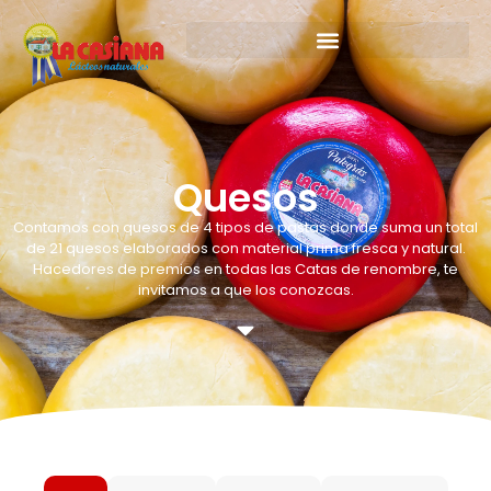
Quesos
Contamos con quesos de 4 tipos de pastas donde suma un total
de 21 quesos elaborados con material prima fresca y natural.
Hacedores de premios en todas las Catas de renombre, te
invitamos a que los conozcas.