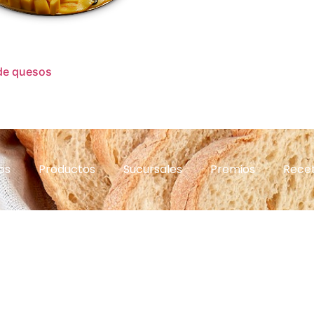
de quesos
os
Productos
Sucursales
Premios
Rece